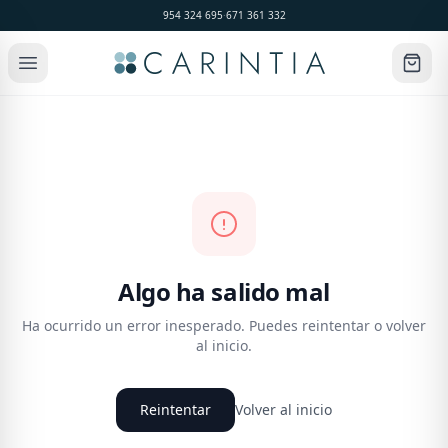
954 324 695
·
671 361 332
Algo ha salido mal
Ha ocurrido un error inesperado. Puedes reintentar o volver
al inicio.
Reintentar
Volver al inicio