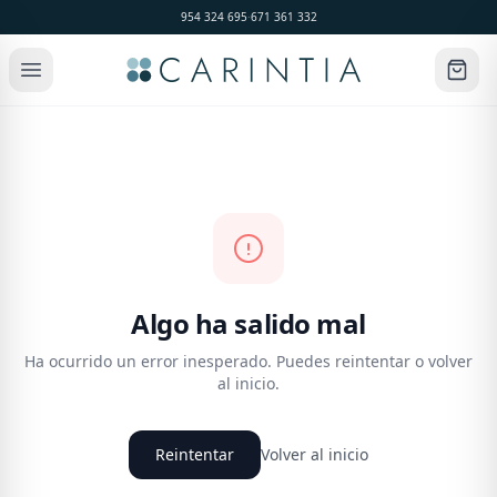
954 324 695
·
671 361 332
Algo ha salido mal
Ha ocurrido un error inesperado. Puedes reintentar o volver
al inicio.
Reintentar
Volver al inicio