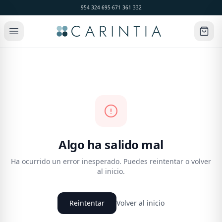
954 324 695
·
671 361 332
Algo ha salido mal
Ha ocurrido un error inesperado. Puedes reintentar o volver
al inicio.
Reintentar
Volver al inicio