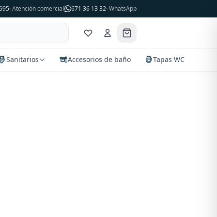
695
· Atención comercial
671 36 13 32
· WhatsApp
Sanitarios
Accesorios de baño
Tapas WC