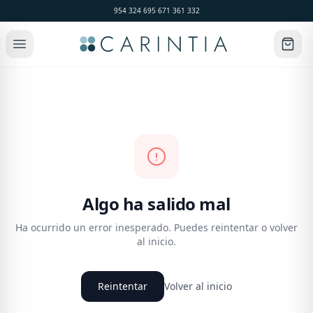
954 324 695
·
671 361 332
Algo ha salido mal
Ha ocurrido un error inesperado. Puedes reintentar o volver
al inicio.
Reintentar
Volver al inicio