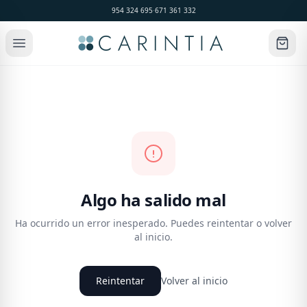
954 324 695
·
671 361 332
Algo ha salido mal
Ha ocurrido un error inesperado. Puedes reintentar o volver
al inicio.
Reintentar
Volver al inicio