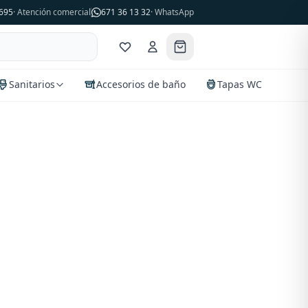
695
· Atención comercial
671 36 13 32
· WhatsApp
Sanitarios
Accesorios de baño
Tapas WC