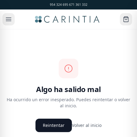
954 324 695
·
671 361 332
Algo ha salido mal
Ha ocurrido un error inesperado. Puedes reintentar o volver
al inicio.
Reintentar
Volver al inicio