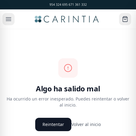
954 324 695
·
671 361 332
Algo ha salido mal
Ha ocurrido un error inesperado. Puedes reintentar o volver
al inicio.
Reintentar
Volver al inicio