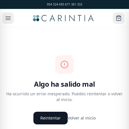
954 324 695
·
671 361 332
Algo ha salido mal
Ha ocurrido un error inesperado. Puedes reintentar o volver
al inicio.
Reintentar
Volver al inicio