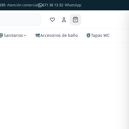
695
· Atención comercial
671 36 13 32
· WhatsApp
Sanitarios
Accesorios de baño
Tapas WC