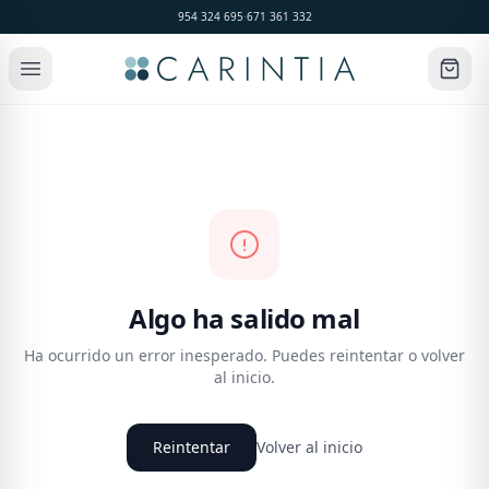
954 324 695
·
671 361 332
Algo ha salido mal
Ha ocurrido un error inesperado. Puedes reintentar o volver
al inicio.
Reintentar
Volver al inicio