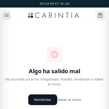
954 324 695
·
671 361 332
Algo ha salido mal
Ha ocurrido un error inesperado. Puedes reintentar o volver
al inicio.
Reintentar
Volver al inicio