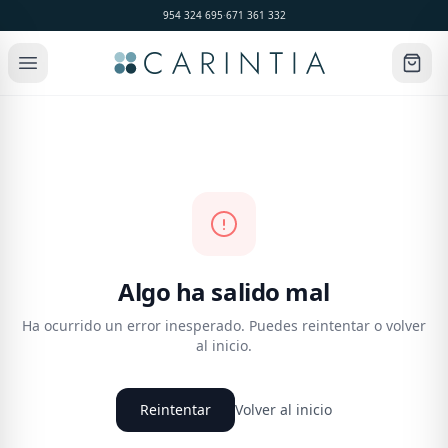
954 324 695
·
671 361 332
Algo ha salido mal
Ha ocurrido un error inesperado. Puedes reintentar o volver
al inicio.
Reintentar
Volver al inicio