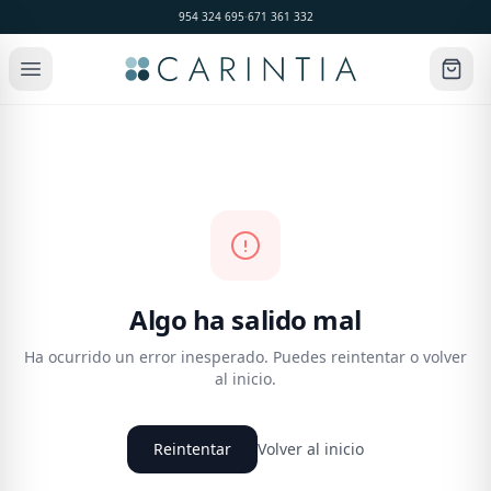
954 324 695
·
671 361 332
Algo ha salido mal
Ha ocurrido un error inesperado. Puedes reintentar o volver
al inicio.
Reintentar
Volver al inicio