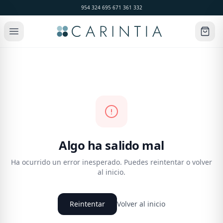
954 324 695
·
671 361 332
Algo ha salido mal
Ha ocurrido un error inesperado. Puedes reintentar o volver
al inicio.
Reintentar
Volver al inicio