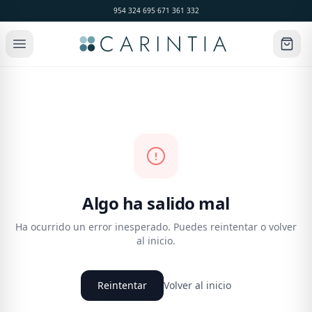
954 324 695
·
671 361 332
Algo ha salido mal
Ha ocurrido un error inesperado. Puedes reintentar o volver
al inicio.
Reintentar
Volver al inicio