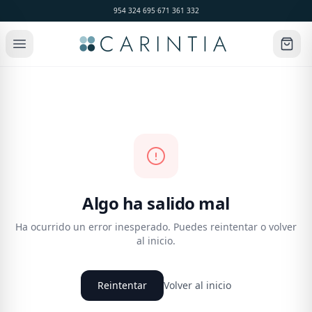
954 324 695
·
671 361 332
Algo ha salido mal
Ha ocurrido un error inesperado. Puedes reintentar o volver
al inicio.
Reintentar
Volver al inicio