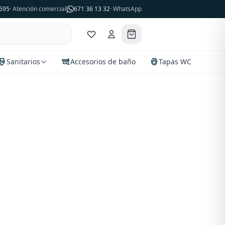
695
· Atención comercial
671 36 13 32
· WhatsApp
Sanitarios
Accesorios de baño
Tapas WC