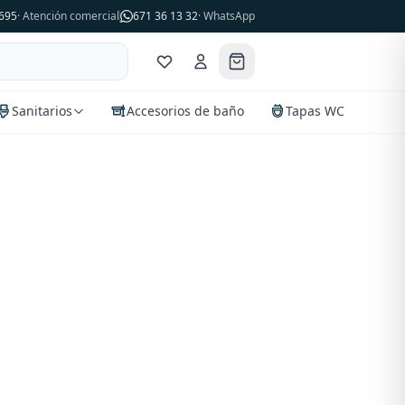
695
· Atención comercial
671 36 13 32
· WhatsApp
Sanitarios
Accesorios de baño
Tapas WC