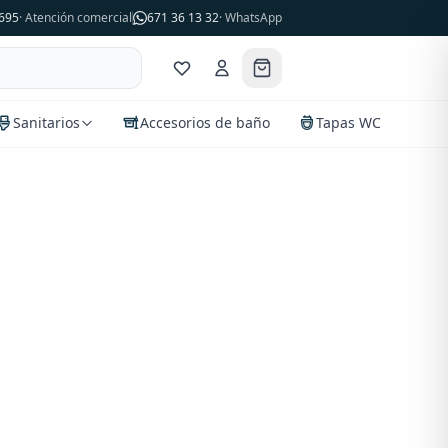
695
· Atención comercial
671 36 13 32
· WhatsApp
Sanitarios
Accesorios de baño
Tapas WC