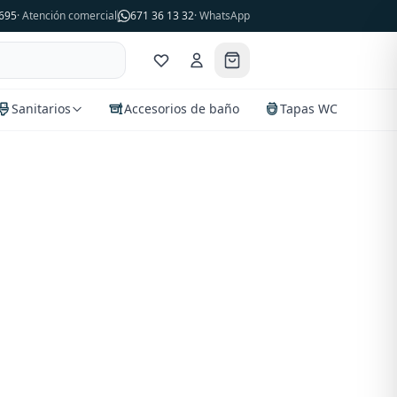
695
· Atención comercial
671 36 13 32
· WhatsApp
Sanitarios
Accesorios de baño
Tapas WC