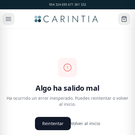
954 324 695
·
671 361 332
Algo ha salido mal
Ha ocurrido un error inesperado. Puedes reintentar o volver
al inicio.
Reintentar
Volver al inicio