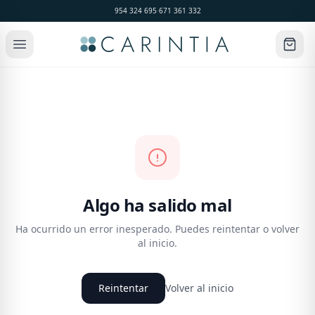
954 324 695
·
671 361 332
Algo ha salido mal
Ha ocurrido un error inesperado. Puedes reintentar o volver
al inicio.
Reintentar
Volver al inicio