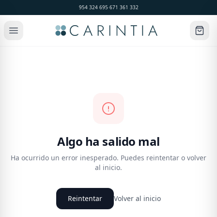
954 324 695
·
671 361 332
Algo ha salido mal
Ha ocurrido un error inesperado. Puedes reintentar o volver
al inicio.
Reintentar
Volver al inicio