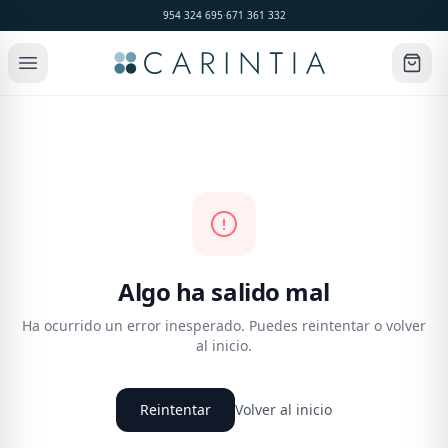
954 324 695
·
671 361 332
Algo ha salido mal
Ha ocurrido un error inesperado. Puedes reintentar o volver
al inicio.
Reintentar
Volver al inicio