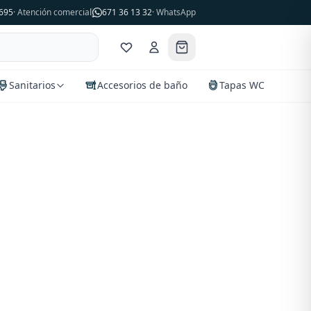
695
· Atención comercial
671 36 13 32
· WhatsApp
Sanitarios
Accesorios de baño
Tapas WC