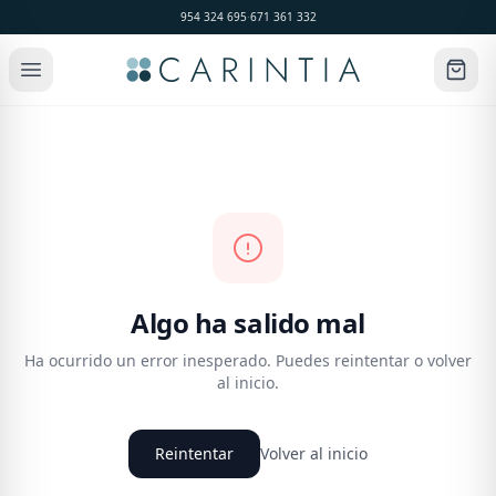
954 324 695
·
671 361 332
Algo ha salido mal
Ha ocurrido un error inesperado. Puedes reintentar o volver
al inicio.
Reintentar
Volver al inicio