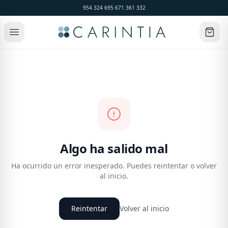
954 324 695
·
671 361 332
Algo ha salido mal
Ha ocurrido un error inesperado. Puedes reintentar o volver
al inicio.
Reintentar
Volver al inicio