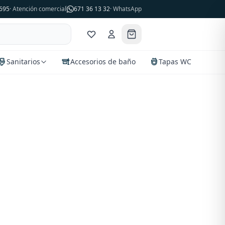
695
· Atención comercial
671 36 13 32
· WhatsApp
Sanitarios
Accesorios de baño
Tapas WC