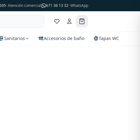
695
· Atención comercial
671 36 13 32
· WhatsApp
Sanitarios
Accesorios de baño
Tapas WC