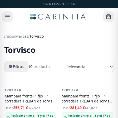
954 324 695
·
671 361 332
Inicio
/
Marcas
/
Torvisco
Torvisco
Filtros
10
productos
Productos de
Torvisco
TORVISCO
-
32
%
TORVISCO
-
32
%
Mampara frontal 1 fijo + 1
Mampara frontal 1 fijo + 1
corredera TREBAN de Torvisco
corredera TREBAN de Torvisco
cromo (lateral opcional)
negro mate (lateral opcional)
256,71 €
281,40 €
377,52 €
413,82 €
Desde
Desde
Recíbelo entre el 13 y el 17 de
Recíbelo entre el 13 y el 17 de