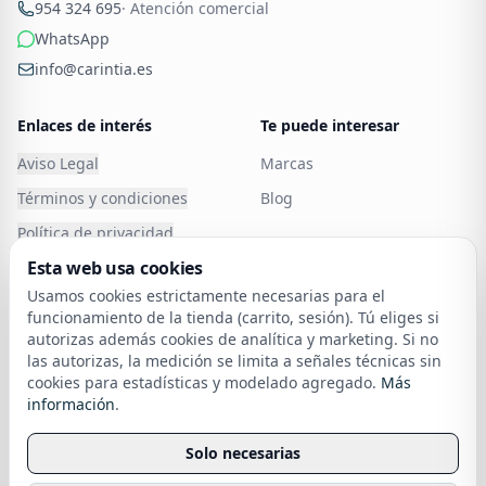
954 324 695
· Atención comercial
WhatsApp
info@carintia.es
Enlaces de interés
Te puede interesar
Aviso Legal
Marcas
Términos y condiciones
Blog
Política de privacidad
Esta web usa cookies
Política de Cookies
Carintia
Usamos cookies estrictamente necesarias para el
Atención al cliente
Cancelar o devolver un
funcionamiento de la tienda (carrito, sesión). Tú eliges si
pedido
autorizas además cookies de analítica y marketing. Si no
Política de devoluciones
las autorizas, la medición se limita a señales técnicas sin
cookies para estadísticas y modelado agregado.
Más
Financia tu compra
sobre nuestra política de cookies
información
.
Envío
Solo necesarias