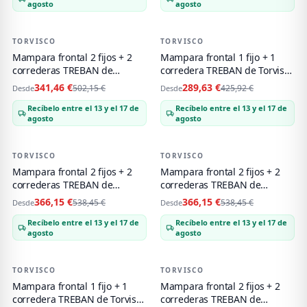
agosto
agosto
TORVISCO
-
32
%
TORVISCO
-
32
%
Mampara frontal 2 fijos + 2
Mampara frontal 1 fijo + 1
correderas TREBAN de
corredera TREBAN de Torvisco
Torvisco negro mate
oro cepillado
341,46 €
289,63 €
502,15 €
425,92 €
Desde
Desde
Recíbelo entre el 13 y el 17 de
Recíbelo entre el 13 y el 17 de
agosto
agosto
TORVISCO
-
32
%
TORVISCO
-
32
%
Mampara frontal 2 fijos + 2
Mampara frontal 2 fijos + 2
correderas TREBAN de
correderas TREBAN de
Torvisco oro cepillado
Torvisco oro rosa cepillado
366,15 €
366,15 €
538,45 €
538,45 €
Desde
Desde
Recíbelo entre el 13 y el 17 de
Recíbelo entre el 13 y el 17 de
agosto
agosto
TORVISCO
-
32
%
TORVISCO
-
32
%
Mampara frontal 1 fijo + 1
Mampara frontal 2 fijos + 2
corredera TREBAN de Torvisco
correderas TREBAN de