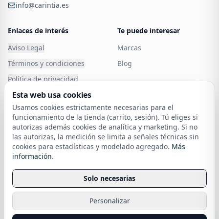
info@carintia.es
Enlaces de interés
Te puede interesar
Aviso Legal
Marcas
Términos y condiciones
Blog
Política de privacidad
Esta web usa cookies
Política de Cookies
Carintia
Usamos cookies estrictamente necesarias para el
Atención al cliente
Cancelar o devolver un
funcionamiento de la tienda (carrito, sesión). Tú eliges si
pedido
autorizas además cookies de analítica y marketing. Si no
Política de devoluciones
las autorizas, la medición se limita a señales técnicas sin
cookies para estadísticas y modelado agregado.
Más
Financia tu compra
sobre nuestra política de cookies
información
.
Envío
Solo necesarias
Personalizar
Todos los derechos reservados
Carintia
. Creado por
SEORO
.