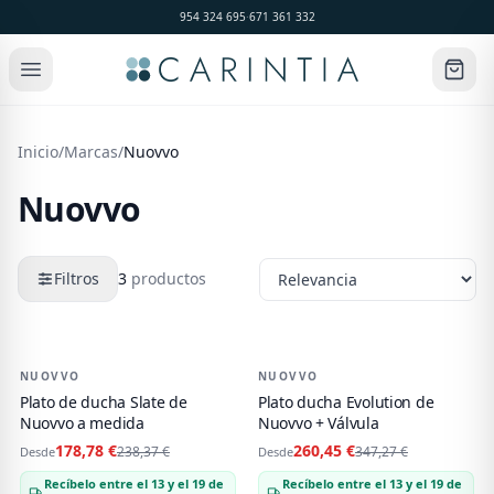
954 324 695
·
671 361 332
Inicio
/
Marcas
/
Nuovvo
Nuovvo
Filtros
3
productos
Productos de
Nuovvo
NUOVVO
-
25
%
NUOVVO
-
25
%
Plato de ducha Slate de
Plato ducha Evolution de
Nuovvo a medida
Nuovvo + Válvula
178,78 €
260,45 €
238,37 €
347,27 €
Desde
Desde
Recíbelo entre el 13 y el 19 de
Recíbelo entre el 13 y el 19 de