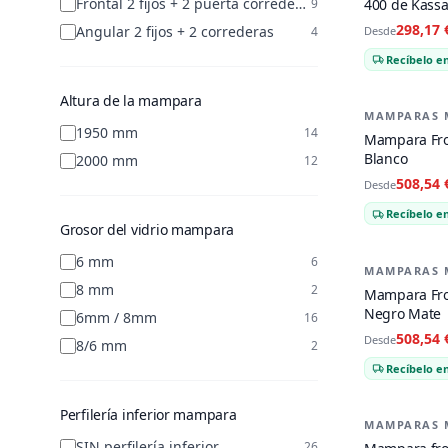
Frontal 2 fijos + 2 puerta correderas
400 de Kassa
9
298,17 
Angular 2 fijos + 2 correderas
Desde
4
Recíbelo en
Altura de la mampara
MAMPARAS 
-
21
%
1950 mm
14
Mampara Fro
Blanco
2000 mm
12
508,54 
Desde
Recíbelo en
Grosor del vidrio mampara
6 mm
6
MAMPARAS 
-
21
%
8 mm
2
Mampara Fro
Negro Mate
6mm / 8mm
16
508,54 
Desde
8/6 mm
2
Recíbelo en
Perfilería inferior mampara
MAMPARAS 
-
21
%
SIN perfilería inferior
26