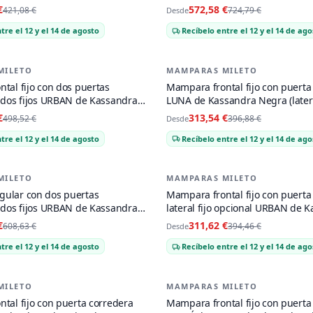
Bronce cepillado
€
572,58 €
421,08 €
724,79 €
Desde
tre el 12 y el 14 de agosto
Recíbelo entre el 12 y el 14 de ago
MILETO
MAMPARAS MILETO
-
21
%
tal fijo con dos puertas
Mampara frontal fijo con puerta
 dos fijos URBAN de Kassandra
LUNA de Kassandra Negra (latera
€
313,54 €
498,52 €
396,88 €
Desde
tre el 12 y el 14 de agosto
Recíbelo entre el 12 y el 14 de ago
MILETO
MAMPARAS MILETO
-
21
%
ular con dos puertas
Mampara frontal fijo con puerta
 dos fijos URBAN de Kassandra
lateral fijo opcional URBAN de 
Negro Mate
€
311,62 €
608,63 €
394,46 €
Desde
tre el 12 y el 14 de agosto
Recíbelo entre el 12 y el 14 de ago
MILETO
MAMPARAS MILETO
-
21
%
tal fijo con puerta corredera
Mampara frontal fijo con puerta