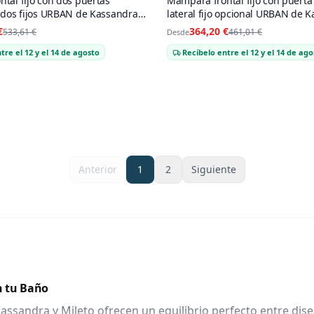
tal fijo con dos puertas
Mampara frontal fijo con puerta
 dos fijos URBAN de Kassandra
lateral fijo opcional URBAN de 
o
Bronce cepillado
€
364,20 €
533,61 €
461,01 €
Desde
tre el 12 y el 14 de agosto
Recíbelo entre el 12 y el 14 de ago
Anterior
1
2
Siguiente
n tu Baño
andra y Mileto ofrecen un equilibrio perfecto entre diseño