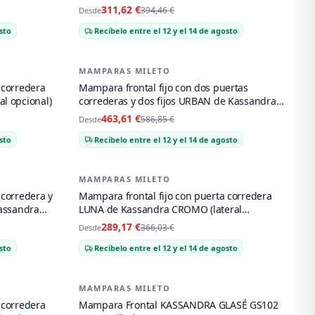
Plata brillo
311,62 €
394,46 €
Desde
sto
Recíbelo entre el 12 y el 14 de agosto
MAMPARAS MILETO
-
21
%
 corredera
Mampara frontal fijo con dos puertas
l opcional)
correderas y dos fijos URBAN de Kassandra
Bronce cepillado
463,61 €
586,85 €
Desde
sto
Recíbelo entre el 12 y el 14 de agosto
MAMPARAS MILETO
-
21
%
 corredera y
Mampara frontal fijo con puerta corredera
Kassandra
LUNA de Kassandra CROMO (lateral
opcional)
289,17 €
366,03 €
Desde
sto
Recíbelo entre el 12 y el 14 de agosto
MAMPARAS MILETO
-
21
%
 corredera
Mampara Frontal KASSANDRA GLASÉ GS102