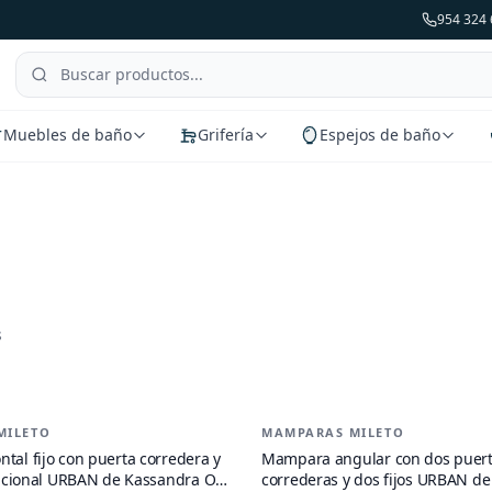
954 324 
Muebles de baño
Grifería
Espejos de baño
s
de
Mamparas Mileto
MILETO
MAMPARAS MILETO
-
21
%
tal fijo con puerta corredera y
Mampara angular con dos puer
 opcional URBAN de Kassandra Oro
correderas y dos fijos URBAN d