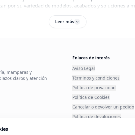
n por su variedad de modelos, acabados y soluciones a me
Leer más
fabrica mamparas desde 1993, garantizando estándares elev
tales, angulares, semicirculares, walk‑in, batientes, corred
Enlaces de interés
, perfiles de aluminio o acero inoxidable, tratamiento antic
Aviso Legal
ería, mamparas y
Términos y condiciones
plazos claros y atención
omo la serie Delta, prescinden de perfil inferior, facilitand
Política de privacidad
Política de Cookies
Cancelar o devolver un pedido
Política de devoluciones
Financia tu compra
o abatibles; perfilería resistente y vidrio de 6 u 8 mm. Ide
kies