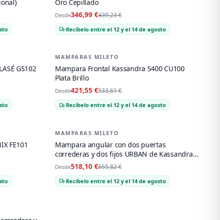
ional)
Oro Cepillado
346,99 €
439,23 €
Desde
sto
Recíbelo entre el 12 y el 14 de agosto
MAMPARAS MILETO
-
21
%
LASÉ GS102
Mampara Frontal Kassandra S400 CU100
Plata Brillo
421,55 €
533,61 €
Desde
sto
Recíbelo entre el 12 y el 14 de agosto
MAMPARAS MILETO
-
21
%
IX FE101
Mampara angular con dos puertas
correderas y dos fijos URBAN de Kassandra
Oro cepillado
518,10 €
655,82 €
Desde
sto
Recíbelo entre el 12 y el 14 de agosto