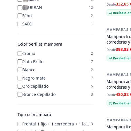
Cepillado
332,65 
Desde
URBAN
12
Recíbelo en
Fénix
2
S400
1
MAMPARAS 
-
21
%
Mampara fron
correderas y
Color perfiles mampara
Negro Mate
393,83 
Desde
Cromo
2
Recíbelo en
Plata Brillo
7
Blanco
2
MAMPARAS 
-
21
%
Negro mate
7
Mampara ang
Oro cepillado
5
correderas y
Plata Brillo
Bronce Cepillado
480,82 
3
Desde
Recíbelo en
Tipo de mampara
MAMPARAS 
-
26
%
Frontal 1 fijo + 1 corredera + 1 lateral opcional
13
Mampara fron