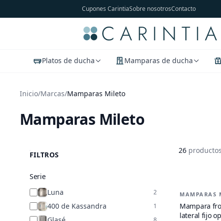
Cupones Carintia
Sobre nosotros
Contacto
Platos de ducha
Mamparas de ducha
Inicio
/
Marcas
/
Mamparas Mileto
Mamparas Mileto
26
producto
FILTROS
Serie
Productos 
Luna
2
MAMPARAS 
-
21
%
400 de Kassandra
Mampara fron
1
lateral fijo
Glasé
8