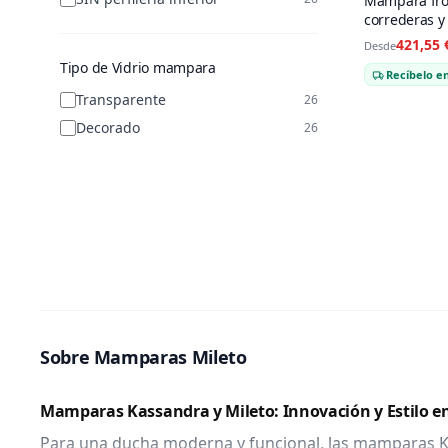
Mampara fron
correderas y
Oro Cepillad
421,55 
Desde
Tipo de Vidrio mampara
Recíbelo en
Transparente
26
Decorado
26
Sobre Mamparas Mileto
Mamparas Kassandra y Mileto: Innovación y Estilo e
Para una ducha moderna y funcional, las mamparas Kass