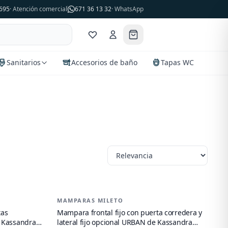
695
· Atención comercial
671 36 13 32
· WhatsApp
Sanitarios
Accesorios de baño
Tapas WC
MAMPARAS MILETO
-
21
%
tas
Mampara frontal fijo con puerta corredera y
e Kassandra
lateral fijo opcional URBAN de Kassandra