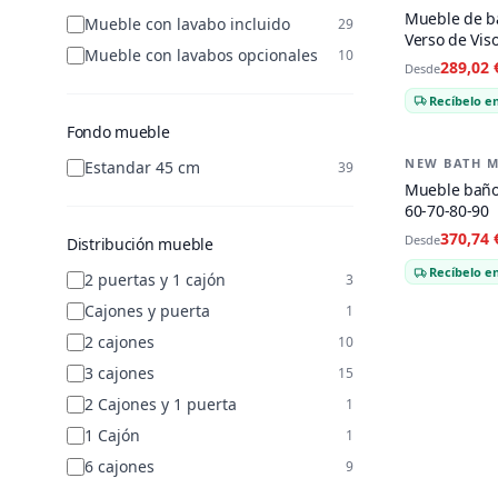
Mueble de b
Mueble con lavabo incluido
29
Verso de Vis
Mueble con lavabos opcionales
10
289,02 
Desde
Recíbelo en
Fondo mueble
NEW BATH M
-
20
%
Estandar 45 cm
39
Mueble baño 
60-70-80-90
370,74 
Desde
Distribución mueble
Recíbelo en
2 puertas y 1 cajón
3
Cajones y puerta
1
2 cajones
10
3 cajones
15
2 Cajones y 1 puerta
1
1 Cajón
1
6 cajones
9
3 cajones y 2 puertas
2