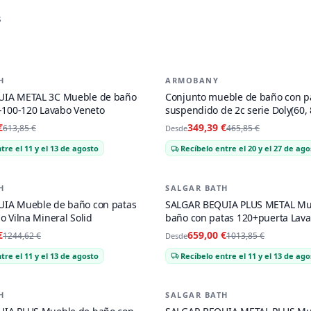
s
de
Muebles de baño con patas
H
ARMOBANY
-
25
%
IA METAL 3C Mueble de baño
Conjunto mueble de baño con p
-100-120 Lavabo Veneto
suspendido de 2c serie Doly(60, 
120)
€
349,39 €
613,85 €
465,85 €
Desde
tre el 11 y el 13 de agosto
Recíbelo entre el 20 y el 27 de ago
H
SALGAR BATH
-
35
%
IA Mueble de baño con patas
SALGAR BEQUIA PLUS METAL Mu
o Vilna Mineral Solid
baño con patas 120+puerta Lav
€
659,00 €
1244,62 €
1013,85 €
Desde
tre el 11 y el 13 de agosto
Recíbelo entre el 11 y el 13 de ago
H
SALGAR BATH
-
35
%