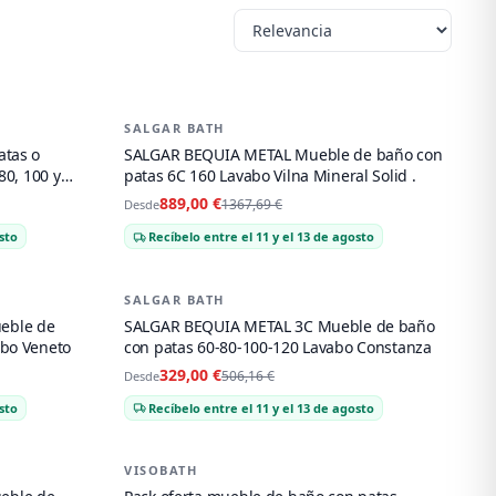
SALGAR BATH
-
35
%
atas o
SALGAR BEQUIA METAL Mueble de baño con
80, 100 y
patas 6C 160 Lavabo Vilna Mineral Solid .
889,00 €
1367,69 €
Desde
sto
Recíbelo entre el 11 y el 13 de agosto
SALGAR BATH
-
35
%
eble de
SALGAR BEQUIA METAL 3C Mueble de baño
abo Veneto
con patas 60-80-100-120 Lavabo Constanza
329,00 €
506,16 €
Desde
sto
Recíbelo entre el 11 y el 13 de agosto
VISOBATH
-
17
%
PACK OFERTA