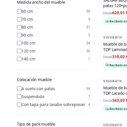
SALGAR BEQU
Medida ancho del mueble
Muebles de Baño Doly de Topkit
1
patas 120+p
60 cm
30
629,01 
Muebles de baño Fusta de Topkit
2
Desde
70 cm
9
Muebles de Baño Jade de topkit
1
Recíbelo en
80 cm
31
90 cm
5
VISOBATH
-
17
%
100 cm
24
Mueble de b
TOP Laminad
120 cm
20
319,02 
Desde
140 cm
1
Recíbelo en
160 cm
2
110 cm
1
Colocación mueble
VISOBATH
-
17
%
Mueble de b
A suelo con patas
34
TOP Lacado 
Suspendido
7
343,02 
Desde
Con tapa para lavabo sobreponer
4
Recíbelo en
Tipo de pack mueble
VISOBATH
-
17
%