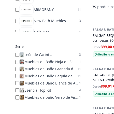
39
producto
ARMOBANY
11
New Bath Muebles
Productos 
3
SALGAR BAT
-
35
%
Avila Dos
1
SALGAR BEQU
con patas 80
Serie
399,00 
Desde
León de Carintia
3
Recíbelo en
Muebles de Baño Noja de Salgar
1
Muebles de Baño Granada de Visobath
11
SALGAR BAT
-
35
%
SALGAR BEQU
Muebles de Baño Bequia de Salgar
11
6C 160 Lavab
Muebles de Baño Blanca de Avila Dos
1
809,01 
Desde
Esencial Top Kit
4
Recíbelo en
Muebles de baño Verso de Visobath
1
Muebles de Baño Porto de Topkit
1
SALGAR BAT
-
35
%
Muebles de Baño Ezio de Topkit
2