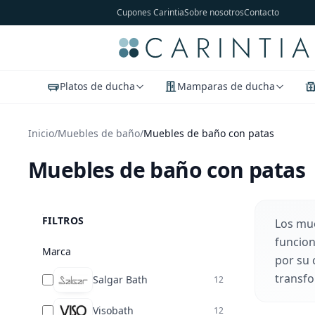
Cupones Carintia
Sobre nosotros
Contacto
Platos de ducha
Mamparas de ducha
Inicio
/
Muebles de baño
/
Muebles de baño con patas
Muebles de baño con patas
FILTROS
Los mue
funcion
Marca
por su 
transfo
Salgar Bath
12
Visobath
12