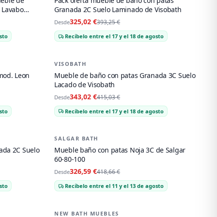
eble de
Pack oferta mueble de baño con patas
 Lavabo
Granada 2C Suelo Laminado de Visobath
325,02 €
393,25 €
Desde
sto
Recíbelo entre el 17 y el 18 de agosto
VISOBATH
-
17
%
mod. Leon
Mueble de baño con patas Granada 3C Suelo
Lacado de Visobath
343,02 €
415,03 €
Desde
sto
Recíbelo entre el 17 y el 18 de agosto
SALGAR BATH
-
22
%
ada 2C Suelo
Mueble baño con patas Noja 3C de Salgar
60-80-100
326,59 €
418,66 €
Desde
sto
Recíbelo entre el 11 y el 13 de agosto
NEW BATH MUEBLES
-
20
%