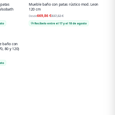
 patas
Mueble baño con patas rústico mod. Leon
Visobath
120 cm
669,86 €
837,32 €
Desde
sto
Recíbelo entre el 17 y el 18 de agosto
e baño con
0, 80 y 120)
sto