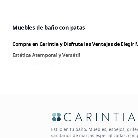
Muebles de baño con patas
Compra en Carintia y Disfruta las Ventajas de Elegir
Estética Atemporal y Versátil
Los
muebles de baño con patas
ofrecen una estética
integre perfectamente en cualquier tipo de decoració
de amplitud y limpieza visual al levantar el mueble del
Facilidad de Limpieza y Mantenimiento
Uno de los grandes beneficios de optar por
muebles 
limpiar el suelo, evitando la acumulación de suciedad 
mueble.
Estilo en tu baño. Muebles, espejos, grif
Cómo Comprar Muebles de Baño con Patas
sanitarios de marcas especializadas, con 
experta.
Encuentra el Diseño Perfecto para Tu Baño
954 324 695
· Atención comercial
Cuando decides
comprar muebles de baño con pata
WhatsApp