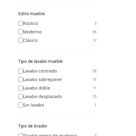
3 cajones y 1 puerta
2
Estilo mueble
Rústico
3
Moderno
36
Clásico
12
Tipo de lavabo mueble
Lavabo centrado
28
Lavabo sobreponer
16
Lavabo doble
11
Lavabo desplazado
10
Sin lavabo
1
Tipo de tirador
Tirador negro de aluminio
7