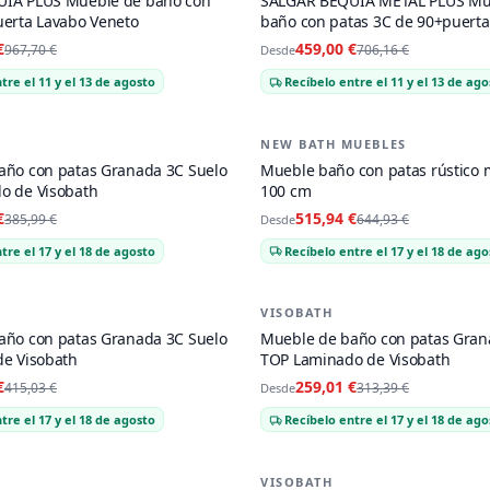
IA PLUS Mueble de baño con
SALGAR BEQUIA METAL PLUS Mu
uerta Lavabo Veneto
baño con patas 3C de 90+puerta
Constanza
€
459,00 €
967,70 €
706,16 €
Desde
tre el 11 y el 13 de agosto
Recíbelo entre el 11 y el 13 de ago
NEW BATH MUEBLES
-
20
%
año con patas Granada 3C Suelo
Mueble baño con patas rústico 
o de Visobath
100 cm
€
515,94 €
385,99 €
644,93 €
Desde
tre el 17 y el 18 de agosto
Recíbelo entre el 17 y el 18 de ago
VISOBATH
-
17
%
año con patas Granada 3C Suelo
Mueble de baño con patas Gran
de Visobath
TOP Laminado de Visobath
€
259,01 €
415,03 €
313,39 €
Desde
tre el 17 y el 18 de agosto
Recíbelo entre el 17 y el 18 de ago
VISOBATH
-
17
%