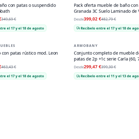
PACK OFERTA
año con patas o suspendido
Pack oferta mueble de baño con
obath
Granada 3C Suelo Laminado de 
€
399,02 €
349,69 €
482,79 €
Desde
tre el 17 y el 18 de agosto
Recíbelo entre el 17 y el 18 de ago
UEBLES
ARMOBANY
-
25
%
con patas rústico mod. Leon
Conjunto completo de mueble d
patas de 2p +1c serie Carla (60, 7
€
299,47 €
463,43 €
399,30 €
Desde
tre el 17 y el 18 de agosto
Recíbelo entre el 11 y el 13 de ago