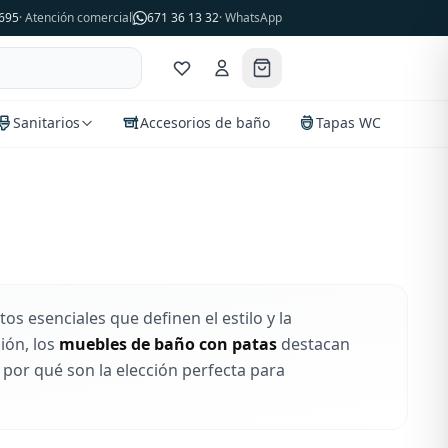
695
· Atención comercial
671 36 13 32
· WhatsApp
Sanitarios
Accesorios de baño
Tapas WC
 esenciales que definen el estilo y la
ión, los
muebles de baño con patas
destacan
por qué son la elección perfecta para