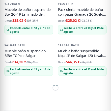
VISOBATH
-
17
%
VISOBATH
-
17
%
PACK OFERTA
Mueble de baño suspendido
Pack oferta mueble de baño
Box 2C+1P Laminado de
con patas Granada 2C Suelo
Visobath
Laminado de Visobath
335,02 €
325,02 €
405,35 €
393,25 €
Desde
Desde
Recíbelo entre el 18 y el 19 de
Recíbelo entre el 18 y el 19 de
agosto
agosto
SALGAR BATH
-
22
%
SALGAR BATH
-
22
%
Mueble baño suspendido
Mueble baño suspendido
BIBA TOP de Salgar
Noja 4P de Salgar 120 Lavabo
Desplazado
614,50 €
566,35 €
787,71 €
726,00 €
Desde
Desde
Recíbelo entre el 12 y el 14 de
Recíbelo entre el 12 y el 14 de
agosto
agosto
Muebles de baño con lavabo