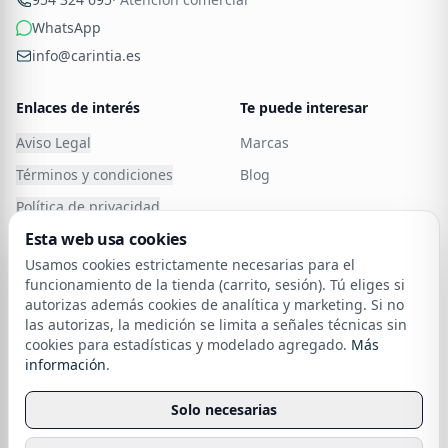
practicidad.
WhatsApp
2.
Materiales de Alta Calidad y Resistencia
info@carintia.es
La calidad de los materiales es fundamental,
especialmente en un entorno como el baño, donde la
Enlaces de interés
Te puede interesar
humedad y el uso constante son factores
Aviso Legal
Marcas
determinantes. Todos nuestros
muebles de baño con
Términos y condiciones
Blog
lavabo
están fabricados con materiales resistentes y
Política de privacidad
duraderos, como maderas tratadas, laminados
Esta web usa cookies
Política de Cookies
impermeables y acabados que resisten el desgaste,
Carintia
Usamos cookies estrictamente necesarias para el
garantizando que tu mueble luzca impecable con el
Atención al cliente
Cancelar o devolver un
funcionamiento de la tienda (carrito, sesión). Tú eliges si
pedido
paso del tiempo.
autorizas además cookies de analítica y marketing. Si no
Política de devoluciones
las autorizas, la medición se limita a señales técnicas sin
3.
Funcionalidad y Almacenamiento Inteligente
cookies para estadísticas y modelado agregado.
Más
Financia tu compra
sobre nuestra política de cookies
información
.
La integración de lavabo y mueble no solo ahorra
Envío
espacio, sino que también maximiza la funcionalidad
Solo necesarias
de tu baño. Con amplios cajones, estanterías ocultas y