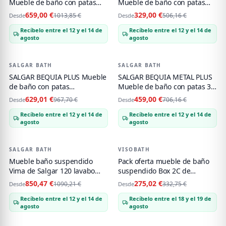
Mueble de baño con patas
Mueble de baño con patas
120+puerta Lavabo Veneto
60-80-100-120 Lavabo
659,00 €
329,00 €
1013,85 €
506,16 €
Desde
Desde
Constanza
Recíbelo entre el 12 y el 14 de
Recíbelo entre el 12 y el 14 de
agosto
agosto
SALGAR BATH
-
35
%
SALGAR BATH
-
35
%
SALGAR BEQUIA PLUS Mueble
SALGAR BEQUIA METAL PLUS
de baño con patas
Mueble de baño con patas 3C
120+puerta Lavabo Veneto
de 90+puerta Lavabo
629,01 €
459,00 €
967,70 €
706,16 €
Desde
Desde
Constanza
Recíbelo entre el 12 y el 14 de
Recíbelo entre el 12 y el 14 de
agosto
agosto
SALGAR BATH
-
22
%
VISOBATH
-
17
%
PACK OFERTA
Mueble baño suspendido
Pack oferta mueble de baño
Vima de Salgar 120 lavabo
suspendido Box 2C de
desplazado
Visobath
850,47 €
275,02 €
1090,21 €
332,75 €
Desde
Desde
Recíbelo entre el 12 y el 14 de
Recíbelo entre el 18 y el 19 de
agosto
agosto