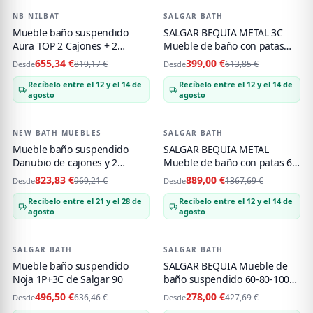
NB NILBAT
-
20
%
SALGAR BATH
-
35
%
Mueble baño suspendido
SALGAR BEQUIA METAL 3C
Aura TOP 2 Cajones + 2
Mueble de baño con patas
Puertas 100-120-140-160-180-
80-100-120 Lavabo Veneto
655,34 €
399,00 €
819,17 €
613,85 €
Desde
Desde
200-240
Recíbelo entre el 12 y el 14 de
Recíbelo entre el 12 y el 14 de
agosto
agosto
NEW BATH MUEBLES
-
15
%
SALGAR BATH
-
35
%
Mueble baño suspendido
SALGAR BEQUIA METAL
Danubio de cajones y 2
Mueble de baño con patas 6C
puertas 100,110,...180
160 Lavabo Vilna Mineral
823,83 €
889,00 €
969,21 €
1367,69 €
Desde
Desde
Solid .
Recíbelo entre el 21 y el 28 de
Recíbelo entre el 12 y el 14 de
agosto
agosto
SALGAR BATH
-
22
%
SALGAR BATH
-
35
%
Mueble baño suspendido
SALGAR BEQUIA Mueble de
Noja 1P+3C de Salgar 90
baño suspendido 60-80-100
Lavabo Constanza Negro
496,50 €
278,00 €
636,46 €
427,69 €
Desde
Desde
Mate