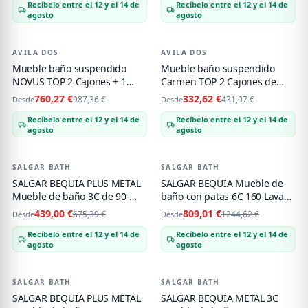
Recíbelo entre el 12 y el 14 de
Recíbelo entre el 12 y el 14 de
agosto
agosto
AVILA DOS
-
23
%
AVILA DOS
-
23
%
Mueble baño suspendido
Mueble baño suspendido
NOVUS TOP 2 Cajones + 1
Carmen TOP 2 Cajones de
Hueco de Avila dos 60-80-100-
Avila dos 60-70-80-90-100-
760,27 €
332,62 €
987,36 €
431,97 €
Desde
Desde
120
120-140
Recíbelo entre el 12 y el 14 de
Recíbelo entre el 12 y el 14 de
agosto
agosto
SALGAR BATH
-
35
%
SALGAR BATH
-
35
%
SALGAR BEQUIA PLUS METAL
SALGAR BEQUIA Mueble de
Mueble de baño 3C de 90-
baño con patas 6C 160 Lavabo
120+puerta y Lavabo Lisboa
Vilna Mineral Solid
439,00 €
809,01 €
675,39 €
1244,62 €
Desde
Desde
Recíbelo entre el 12 y el 14 de
Recíbelo entre el 12 y el 14 de
agosto
agosto
SALGAR BATH
-
35
%
SALGAR BATH
-
35
%
SALGAR BEQUIA PLUS METAL
SALGAR BEQUIA METAL 3C