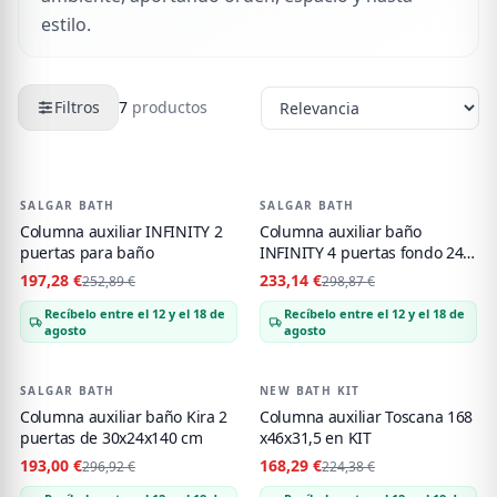
estilo.
Filtros
7
productos
Productos de
Muebles de baño auxiliares
SALGAR BATH
-
22
%
SALGAR BATH
-
22
%
Columna auxiliar INFINITY 2
Columna auxiliar baño
puertas para baño
INFINITY 4 puertas fondo 24
cm
197,28 €
233,14 €
252,89 €
298,87 €
Recíbelo entre el 12 y el 18 de
Recíbelo entre el 12 y el 18 de
agosto
agosto
SALGAR BATH
-
35
%
NEW BATH KIT
-
25
%
Columna auxiliar baño Kira 2
Columna auxiliar Toscana 168
puertas de 30x24x140 cm
x46x31,5 en KIT
193,00 €
168,29 €
296,92 €
224,38 €