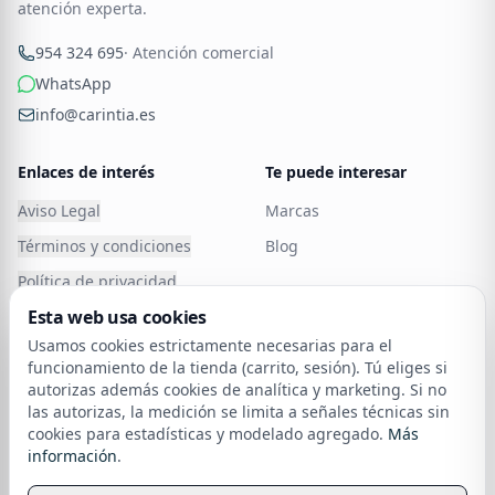
atención experta.
Tipos de muebles de baño auxiliares: Diversidad para
954 324 695
· Atención comercial
todos los gustos
WhatsApp
No hay un solo tipo de mueble auxiliar, sino una
info@carintia.es
variedad que se adapta a tus necesidades:
Enlaces de interés
Te puede interesar
Estanterías pequeñas y abiertas:
perfectas para
baños con estilo desenfadado o rústico, donde el
Aviso Legal
Marcas
orden no es solo útil, sino también decorativo.
Términos y condiciones
Blog
Política de privacidad
Armarios compactos con puertas:
ideales para
esconder todo aquello que no quieres a la vista
Esta web usa cookies
Política de Cookies
Carintia
pero sí a mano, como productos de limpieza o
Usamos cookies estrictamente necesarias para el
Atención al cliente
Cancelar o devolver un
funcionamiento de la tienda (carrito, sesión). Tú eliges si
pedido
medicamentos.
autorizas además cookies de analítica y marketing. Si no
Política de devoluciones
las autorizas, la medición se limita a señales técnicas sin
Carritos móviles:
sí, esos muebles de baño
cookies para estadísticas y modelado agregado.
Más
Financia tu compra
auxiliares con ruedas que puedes mover donde te
sobre nuestra política de cookies
información
.
Envío
dé la gana, una maravilla para baños grandes o