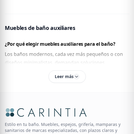
Muebles de baño auxiliares
¿Por qué elegir muebles auxiliares para el baño?
Los baños modernos, cada vez más pequeños o con
diseños minimalistas, demandan soluciones
inteligentes. Aquí es donde los muebles auxiliares
Leer más
entran en juego: optimizan el espacio sin robar
protagonismo, y lo mejor, se adaptan a cualquier estilo
— desde el más clásico hasta el más contemporáneo.
Además, con un mueble de baño auxiliar puedes tener
siempre a mano tus productos esenciales: desde
cremas y toallas, hasta esos potingues que usas a
Estilo en tu baño. Muebles, espejos, grifería, mamparas y
sanitarios de marcas especializadas, con plazos claros y
diario y que no quieres dejar tirados en cualquier lado.