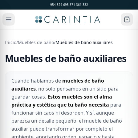
954 324 695
·
671 361 332
Inicio
/
Muebles de baño
/
Muebles de baño auxiliares
Muebles de baño auxiliares
Cuando hablamos de
muebles de baño
auxiliares
, no solo pensamos en un sitio para
guardar cosas.
Estos muebles son el alma
práctica y estética que tu baño necesita
para
funcionar sin caos ni desorden. Y sí, aunque
parezca un detalle pequeño, el mueble de baño
auxiliar puede transformar por completo el
ambiente, aportando orden, espacio y hasta