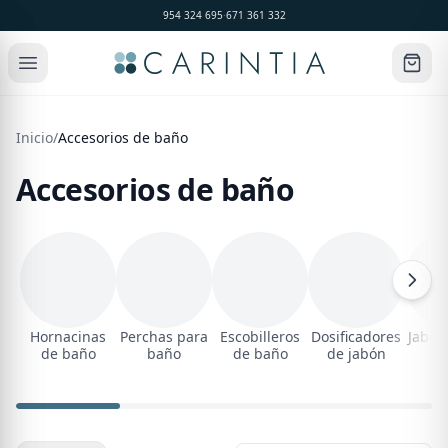
954 324 695
·
671 361 332
Inicio
/
Accesorios de baño
Accesorios de baño
Hornacinas
Perchas para
Escobilleros
Dosificadores
Jabon
de baño
baño
de baño
de jabón
b