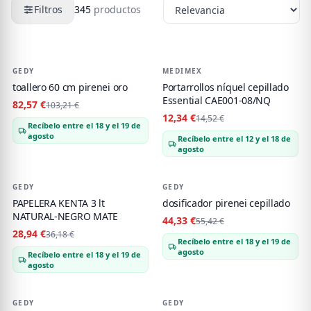
Filtros
345
productos
Productos de
Accesorios de baño
GEDY
-
20
%
MEDIMEX
-
15
%
toallero 60 cm pirenei oro
Portarrollos níquel cepillado
Essential CAE001-08/NQ
82,57 €
103,21 €
12,34 €
14,52 €
Recíbelo entre el 18 y el 19 de
agosto
Recíbelo entre el 12 y el 18 de
agosto
GEDY
-
20
%
GEDY
-
20
%
PAPELERA KENTA 3 lt
dosificador pirenei cepillado
NATURAL-NEGRO MATE
44,33 €
55,42 €
28,94 €
36,18 €
Recíbelo entre el 18 y el 19 de
agosto
Recíbelo entre el 18 y el 19 de
agosto
GEDY
-
20
%
GEDY
-
20
%