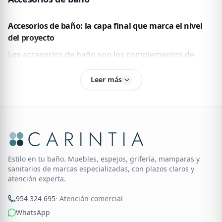
Accesorios de baño
Accesorios de baño: la capa final que marca el nivel
del proyecto
Los accesorios de baño son los complementos de
baño que cierran la instalación: toalleros, perchas,
Leer más
portarrollos, escobilleros, jaboneras, papeleras,
hornacinas y dispensadores. Son piezas pequeñas,
pero su acabado —cromo brillo, negro mate, oro
cepillado, gun metal— define la coherencia estética de
toda la estancia y su durabilidad frente a humedad y
productos de limpieza.
Estilo en tu baño. Muebles, espejos, grifería, mamparas y
sanitarios de marcas especializadas, con plazos claros y
302
Referencias en catálogo