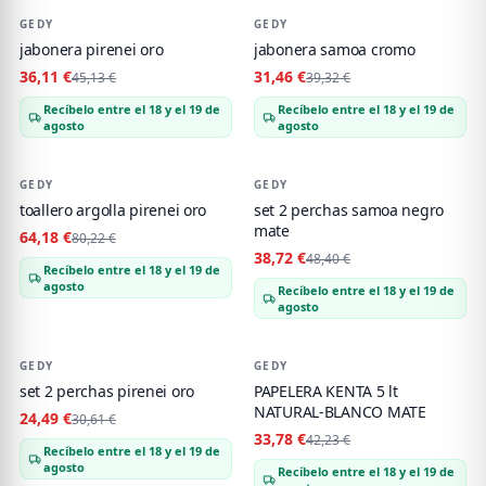
GEDY
-
20
%
GEDY
-
20
%
jabonera pirenei oro
jabonera samoa cromo
36,11 €
31,46 €
45,13 €
39,32 €
Recíbelo entre el 18 y el 19 de
Recíbelo entre el 18 y el 19 de
agosto
agosto
GEDY
-
20
%
GEDY
-
20
%
toallero argolla pirenei oro
set 2 perchas samoa negro
mate
64,18 €
80,22 €
38,72 €
48,40 €
Recíbelo entre el 18 y el 19 de
agosto
Recíbelo entre el 18 y el 19 de
agosto
GEDY
-
20
%
GEDY
-
20
%
set 2 perchas pirenei oro
PAPELERA KENTA 5 lt
NATURAL-BLANCO MATE
24,49 €
30,61 €
33,78 €
42,23 €
Recíbelo entre el 18 y el 19 de
agosto
Recíbelo entre el 18 y el 19 de