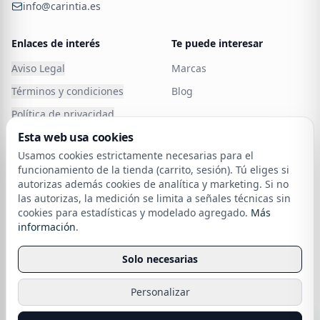
atención experta.
10
Subfamilias especializadas
8+
Acabados compatibles
954 324 695
· Atención comercial
VHB · Atornillado
Dos sistemas de fijación
WhatsApp
Qué entendemos por accesorios de baño y cómo
info@carintia.es
organizarlos
Enlaces de interés
Te puede interesar
En carintia.es trabajamos los accesorios para baño
como un sistema, no como piezas sueltas. Un
Aviso Legal
Marcas
Esta web usa cookies
Carintia
conjunto de accesorios bien seleccionado agrupa
Términos y condiciones
Blog
Usamos cookies estrictamente necesarias para el
Atención al cliente
funciones de secado, higiene, almacenaje y aseo con el
funcionamiento de la tienda (carrito, sesión). Tú eliges si
Política de privacidad
autorizas además cookies de analítica y marketing. Si no
mismo lenguaje formal. Esto evita el efecto patchwork
las autorizas, la medición se limita a señales técnicas sin
Política de Cookies
de tiendas generalistas, donde cada referencia
cookies para estadísticas y modelado agregado.
Más
Cancelar o devolver un
sobre nuestra política de cookies
información
.
proviene de una serie distinta. Aquí encontrarás series
pedido
completas —Pirenei, Samoa, Essential, Practic, Technic,
Política de devoluciones
Solo necesarias
Time, B-Focus— pensadas para desplegar toalleros,
Financia tu compra
perchas, portarrollos, jaboneras y escobilleros con
Personalizar
Envío
acabado y geometría coordinados.